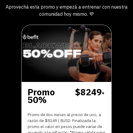
Aprovechá esta promo y empezá a entrenar con nuestra
comunidad hoy mismo. 💜
Promo
$8249
*
50%
Promo de dos meses al precio de uno, a
razón de $8149 | 8USD. Finalizada la
promo el valor en pesos puede variar de
acuerdo a la inflación. *Promo válida para