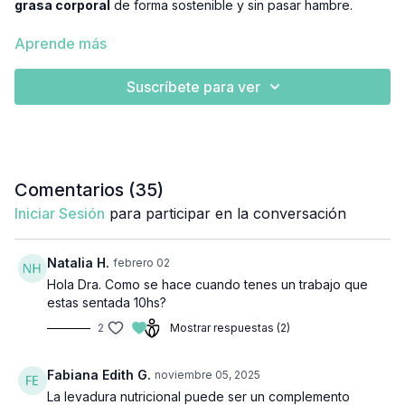
grasa corporal
de forma sostenible y sin pasar hambre.
Vas a aprender a crear un
déficit calórico realista
,
cuidar
Aprende más
tu masa muscular
con entrenamiento de
fuerza
💪, sumar
NEAT
(ideal
8.000 pasos/día
) 🚶‍♀️ y
aeróbico moderado
🫀.
Suscríbete para ver
Te mostramos cómo armar platos con
proteína alta
🍗 y
muchos
vegetales
🥦 para ganar saciedad, y cómo ubicar los
carbohidratos en una sola ingesta estratégica
⏱️ (antes o
después de tu fuerza) . Incluye recomendaciones para
evitar
calorías líquidas
y el
picoteo
constante, organizar
compras
🛒 y
porciones
, e integrar este plan con tu
Rutina del Día
.
Comentarios (
35
)
Iniciar Sesión
para participar en la conversación
En la sección
Materiales
vas a encontrar el
menú tipo
para
empezar hoy 🍽️ y la
lista de compras
para que te resulte
simple llevarlo a la práctica 🧾.
Natalia H.
febrero 02
Hola Dra. Como se hace cuando tenes un trabajo que
estas sentada 10hs?
2
Mostrar respuestas (2)
Fabiana Edith G.
noviembre 05, 2025
La levadura nutricional puede ser un complemento