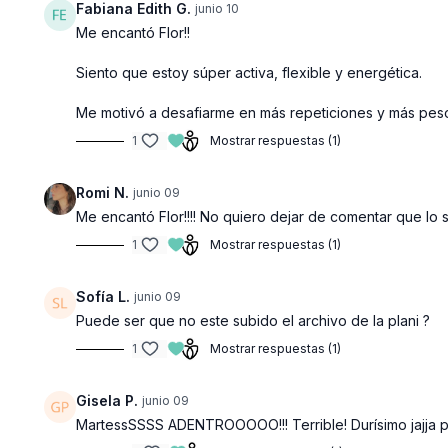
Fabiana Edith G.
junio 10
Me encantó Flor!!
Siento que estoy súper activa, flexible y energética.
Me motivó a desafiarme en más repeticiones y más pesos
1
Mostrar respuestas (1)
Romi N.
junio 09
Me encantó Flor!!!! No quiero dejar de comentar que lo súp
1
Mostrar respuestas (1)
Sofía L.
junio 09
Puede ser que no este subido el archivo de la plani ?
1
Mostrar respuestas (1)
Gisela P.
junio 09
MartessSSSS ADENTROOOOO!!! Terrible! Durísimo jajj