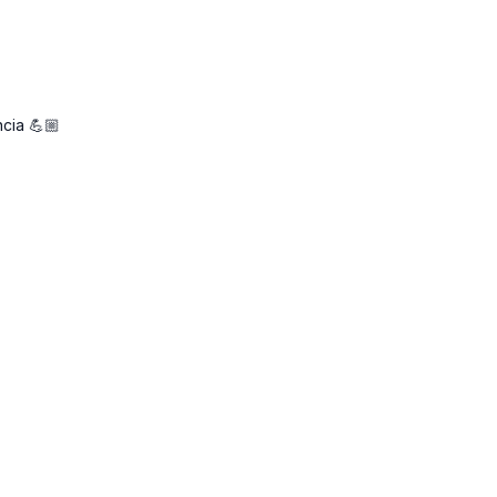
cia 💪🏼