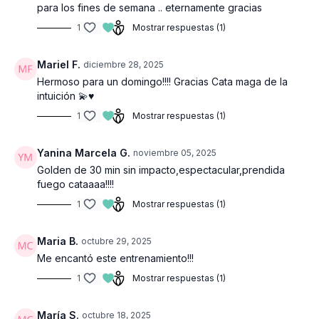
para los fines de semana .. eternamente gracias
1
Mostrar respuestas (1)
Mariel F.
diciembre 28, 2025
Hermoso para un domingo!!!! Gracias Cata maga de la
intuición 💫♥️
1
Mostrar respuestas (1)
Yanina Marcela G.
noviembre 05, 2025
Golden de 30 min sin impacto,espectacular,prendida
fuego cataaaa!!!!
1
Mostrar respuestas (1)
Maria B.
octubre 29, 2025
Me encantó este entrenamiento!!!
1
Mostrar respuestas (1)
María S.
octubre 18, 2025