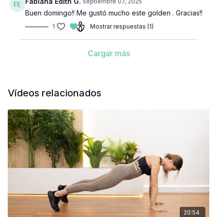
Fabiana Edith G.
septiembre 07, 2025
Buen domingo!! Me gustó mucho este golden . Gracias!!
1
Mostrar respuestas (1)
Cargar más
Vídeos relacionados
20:54