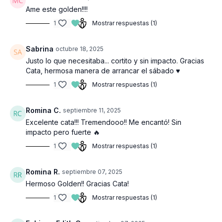
Ame este golden!!!!
1
Mostrar respuestas (1)
Sabrina
octubre 18, 2025
Justo lo que necesitaba... cortito y sin impacto. Gracias
Cata, hermosa manera de arrancar el sábado ♥️
1
Mostrar respuestas (1)
Romina C.
septiembre 11, 2025
Excelente cata!!! Tremendooo!! Me encantó! Sin
impacto pero fuerte 🔥
1
Mostrar respuestas (1)
Romina R.
septiembre 07, 2025
Hermoso Golden!! Gracias Cata!
1
Mostrar respuestas (1)