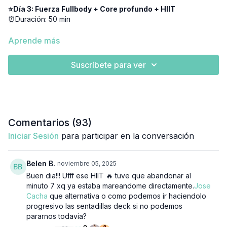
⭐Día 3:
Fuerza Fullbody + Core profundo + HIIT
⏰Duración: 50 min
👉🏼 Equipamiento
: Mancuernas, pesas rusas, colchoneta,
Aprende más
banda elástica, cajón/step/banco
Suscríbete para ver
📋 Materiales incluidos:
En la sección de materiales vas a encontrar las adaptaciones
para:
🏡 Entrenar en casa
💪🏽Gym
Comentarios (
93
)
🏃🏽‍♀️Running
Iniciar Sesión
para participar en la conversación
Belen B.
noviembre 05, 2025
Buen dia!!! Ufff ese HIIT 🔥 tuve que abandonar al
minuto 7 xq ya estaba mareandome directamente.
Jose
Cacha
que alternativa o como podemos ir haciendolo
progresivo las sentadillas deck si no podemos
pararnos todavia?