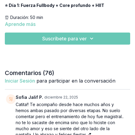
⭐ Día 1: Fuerza Fullbody + Core profundo + HIIT
⏰ Duración: 50 min
👉🏼 Equipamiento: Mancuernas, pesas rusas, colchoneta, banda
Aprende más
elástica, cajón/step/banco
Suscríbete para ver
📝 Materiales incluidos:
En la sección de materiales vas a encontrar las adaptaciones
para:
🏡 Entrenar en casa
💪🏽Gym
Comentarios (
76
)
🏃🏽‍♀️Running
Iniciar Sesión
para participar en la conversación
Sofia Jalif P.
diciembre 22, 2025
Catita!! Te acompaño desde hace muchos años y
hemos ambas pasado por diversas etapas. No suelo
comentar pero el entrenamiento de hoy fue magistral..
no te lo sacaste de encima sino que lo hiciste con
mucho amor y eso se siente del otro lado de la
pantalla. Un abrazo y felices fiestas 💕