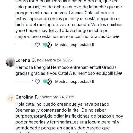
laburo todo el día. Pero mí momento del día, que es
solo para mí, es de ocho a nueve de la noche que me
pongo a entrenar con vos. Gracias Cata, ahora me
estoy superando en los pesos y me está pegando el
bichito del running de vez en cuando. Veo los cambios
y me hacen muy feliz. Todavía tengo mucho por
mejorar pero estamos en ese camino. Gracias Cata❤️
1
Mostrar respuestas (1)
Lorena G.
noviembre 24, 2025
Hermosa Energía! Hermoso entrenamiento!!! Gracias
gracias gracias a vos Cata! A tu hermoso equipo!!! 🙌❤️
1
Mostrar respuestas (1)
Carolina F.
noviembre 24, 2025
Hola cata...no puedo creer que ya haya pasado
3semanas ,y comenzando la 4ta!! De no saber
burpees,sprawl,de odiar las flexiones de brazos a hoy
poder hacerlas y terminarlas...es una locura para mí y
agradecerte porque en cada video parece que