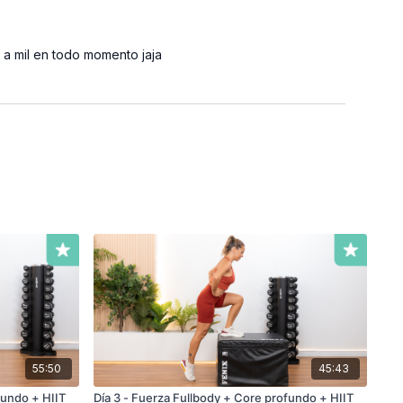
 a mil en todo momento jaja
55:50
45:43
fundo + HIIT
Día 3 - Fuerza Fullbody + Core profundo + HIIT