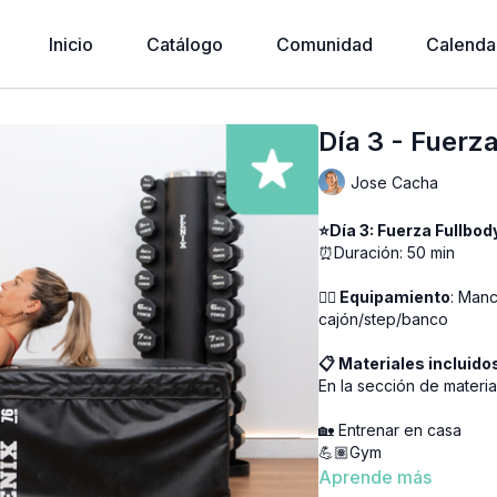
Inicio
Catálogo
Comunidad
Calenda
Día 3 - Fuerz
Jose Cacha
⭐Día 3: Fuerza Fu
⏰Duración: 50 min
👉🏼 Equipamiento
: Manc
cajón/step/banco
📋 Materiales incluido
En la sección de materia
🏡 Entrenar en casa
💪🏽Gym
🏃🏽‍♀️Running
Aprende más