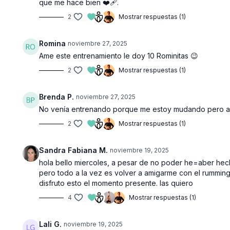
que me hace bien ❤️‍🩹.
2
Mostrar respuestas (1)
Romina
noviembre 27, 2025
Ame este entrenamiento le doy 10 Rominitas 😉
2
Mostrar respuestas (1)
Brenda P.
noviembre 27, 2025
No venía entrenando porque me estoy mudando pero acab
2
Mostrar respuestas (1)
Sandra Fabiana M.
noviembre 19, 2025
hola bello miercoles, a pesar de no poder he=aber hec
pero todo a la vez es volver a amigarme con el rummin
disfruto esto el momento presente. las quiero
4
Mostrar respuestas (1)
Lali G.
noviembre 19, 2025