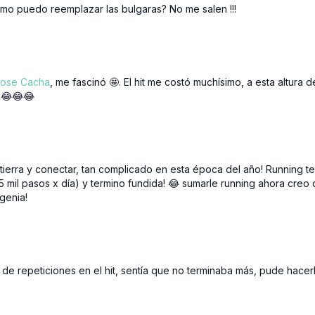
omo puedo reemplazar las bulgaras? No me salen !!!
Jose Cacha
, me fascinó 🤩. El hit me costó muchísimo, a esta altura 
a 😂😂😂
 tierra y conectar, tan complicado en esta época del año! Running t
15 mil pasos x día) y termino fundida! 😂 sumarle running ahora creo
genia!
 de repeticiones en el hit, sentía que no terminaba más, pude hace