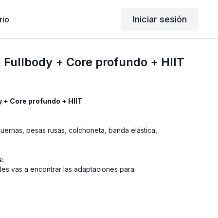
Iniciar sesión
rio
a Fullbody + Core profundo + HIIT
llbody + Core profundo + HIIT
uernas, pesas rusas, colchoneta, banda elástica,
s:
les vas a encontrar las adaptaciones para: