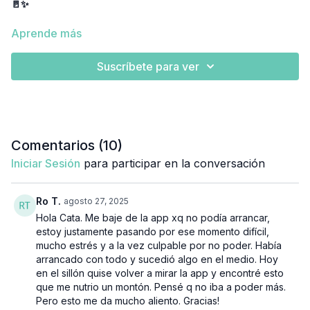
🚪✨
En este espacio de
Coaching con Cata
, hablamos sobre la
Aprende más
zona de confort
y cómo, muchas veces, sin darnos cuenta,
nos quedamos en espacios conocidos por miedo al cambio o
Suscríbete para ver
a lo desconocido.
Si bien la comodidad nos da seguridad,
atrevernos a salir de
ella
nos permite crecer, descubrir nuevas posibilidades y
desarrollar nuestra mejor versión.
Comentarios (
10
)
Expandir nuestros límites no significa un cambio drástico, sino
Iniciar Sesión
para participar en la conversación
pequeños pasos que nos acerquen a lo que realmente
queremos.
El crecimiento empieza cuando nos animamos
a dar el primer paso.
💫💪
Ro T.
agosto 27, 2025
Hola Cata. Me baje de la app xq no podía arrancar,
estoy justamente pasando por ese momento difícil,
mucho estrés y a la vez culpable por no poder. Había
arrancado con todo y sucedió algo en el medio. Hoy
en el sillón quise volver a mirar la app y encontré esto
que me nutrio un montón. Pensé q no iba a poder más.
Pero esto me da mucho aliento. Gracias!