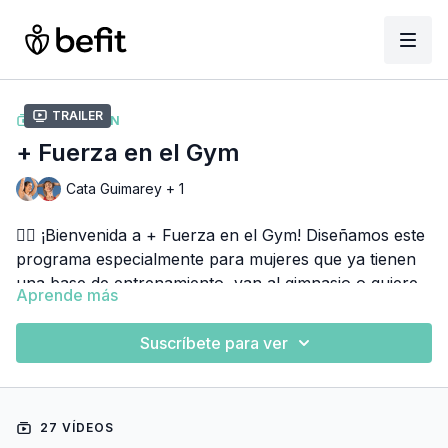
Trailer
COLECCIÓN
+ Fuerza en el Gym
Cata Guimarey + 1
🏋️‍♀️ ¡Bienvenida a + Fuerza en el Gym! Diseñamos este
programa especialmente para mujeres que ya tienen
una base de entrenamiento, van al gimnasio o quieren
Aprende más
empezar a ir de forma estructurada, y quieren un plan
Nuestro objetivo es que termines la semana 8
serio con progresión real semana a semana.
levantando más peso que en la semana 1, con
Suscríbete para ver
músculos más definidos y una relación
completamente distinta con el gym. 💪✨
Son 8 semanas organizadas en 4 bloques:
27 VÍDEOS
🟢 Semanas 1 y 2 — Adaptación de patrones de