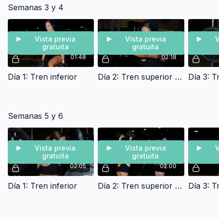
Semanas 3 y 4
Vista previa
Vista previa
V
gratuita
gratuita
01:48
02:18
Día 1: Tren inferior
Día 2: Tren superior + zona media
Día 3: T
Semanas 5 y 6
Vista previa
Vista previa
V
gratuita
gratuita
02:05
02:00
Día 1: Tren inferior
Día 2: Tren superior + zona media
Día 3: T