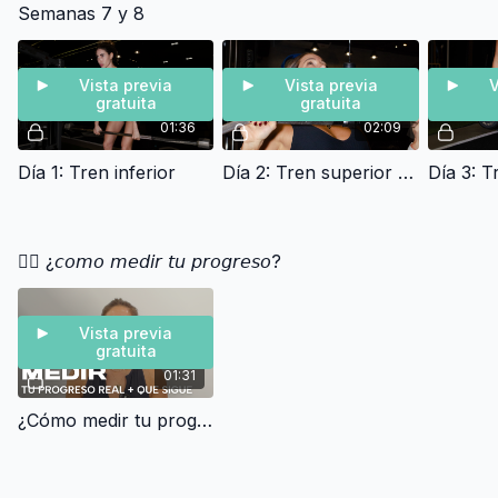
Semanas 7 y 8
Vista previa
Vista previa
V
gratuita
gratuita
01:36
02:09
Día 1: Tren inferior
Día 2: Tren superior + zona media
Día 3: T
👉🏼 ¿𝘤𝘰𝘮𝘰 𝘮𝘦𝘥𝘪𝘳 𝘵𝘶 𝘱𝘳𝘰𝘨𝘳𝘦𝘴𝘰?
Vista previa
gratuita
01:31
¿Cómo medir tu progreso real + qué sigue?