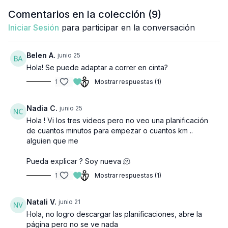
más liviana y segura. Menos lesiones, más disfrute. 💪
Comentarios en la colección (
9
)
🧘‍♀️
Estiramiento después de correr:
Una sesión
Iniciar Sesión
para participar en la conversación
pensada para hacer
apenas volvés
: bajás
revoluciones, soltás piernas, caderas y espalda, y
Belen A.
junio 25
ayudás a tu cuerpo a
recuperarse mejor
para sostener
la constancia. 🌿
Hola! Se puede adaptar a correr en cinta?
1
Mostrar respuestas (1)
Podés usar esta cápsula para:
Complementar tu
Rutina del Día
o tus programas.
Nadia C.
junio 25
Empezar a correr de forma
ordenada y progresiva
.
Hola ! Vi los tres videos pero no veo una planificación
Sentirte más fuerte, liviana y segura cada vez que salís. 🙌
de cuantos minutos para empezar o cuantos km ..
alguien que me
Pueda explicar ? Soy nueva 🫠
1
Mostrar respuestas (1)
Natali V.
junio 21
Hola, no logro descargar las planificaciones, abre la
página pero no se ve nada