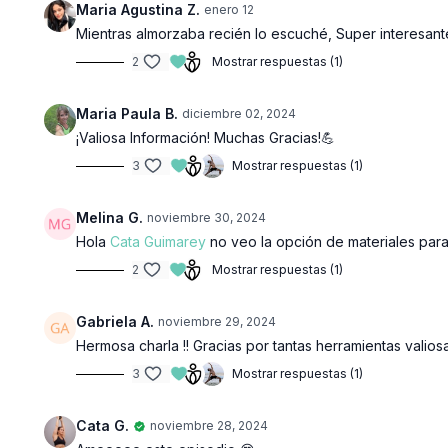
Maria Agustina Z.
enero 12
Mientras almorzaba recién lo escuché, Super interesante 
2
Mostrar respuestas (1)
Maria Paula B.
diciembre 02, 2024
¡Valiosa Información! Muchas Gracias!💪
3
Mostrar respuestas (1)
Melina G.
noviembre 30, 2024
Hola
Cata Guimarey
no veo la opción de materiales para
2
Mostrar respuestas (1)
Gabriela A.
noviembre 29, 2024
Hermosa charla !! Gracias por tantas herramientas valio
3
Mostrar respuestas (1)
Cata G.
noviembre 28, 2024