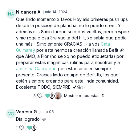
Nicanora A.
junio 14, 2024
Que lindo momento x favor. Hoy mis primeras push ups
desde la posición de plancha, no lo puedo creer. Y
además mis 8 min fueron solo dos vueltas, pero respire
y me regale esa 3ra vuelta del hiit, xq sabía que podía
una más... Simplemente GRACIAS ✨️ a vos
Cata
Guimarey
por esta hermosa creación llamada Befit 🦋
que AMO, a Flor (no se xq no puedo etiquetarla) por
preparar estas magnificas rutinas para nosotras y a
Josefina Cacciabue
por estar también siempre
presente. Gracias lindo equipo de Befit tb, los que
están siempre creando para esta linda comunidad.
Excelente TODO, SIEMPRE. 💕🦋✨️
3
Mostrar respuestas (1)
Vanesa G.
junio 06
Día logrado! 🩷
1