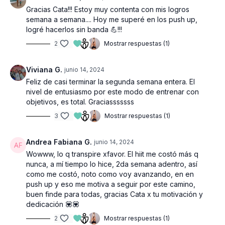
Gracias Cata!!! Estoy muy contenta con mis logros
semana a semana.... Hoy me superé en los push up,
logré hacerlos sin banda 💪!!!
2
Mostrar respuestas (1)
Viviana G.
junio 14, 2024
Feliz de casi terminar la segunda semana entera. El
nivel de entusiasmo por este modo de entrenar con
objetivos, es total. Graciasssssss
3
Mostrar respuestas (1)
Andrea Fabiana G.
junio 14, 2024
Wowww, lo q transpire xfavor. El hiit me costó más q
nunca, a mí tiempo lo hice, 2da semana adentro, así
como me costó, noto como voy avanzando, en en
push up y eso me motiva a seguir por este camino,
buen finde para todas, gracias Cata x tu motivación y
dedicación 💟💟
2
Mostrar respuestas (1)