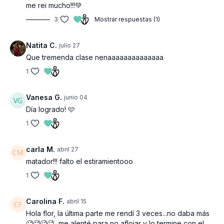
me rei mucho!!!💚
3
Mostrar respuestas (1)
Natita C.
julio 27
Que tremenda clase nenaaaaaaaaaaaaaa
1
Vanesa G.
junio 04
Día logrado! 🩷
1
carla M.
abril 27
matador!!! falto el estiramientooo
1
Carolina F.
abril 15
Hola flor, la última parte me rendí 3 veces...no daba más
🥵🥵🥵🥵...me alenté para no aflojar y lo termine con el