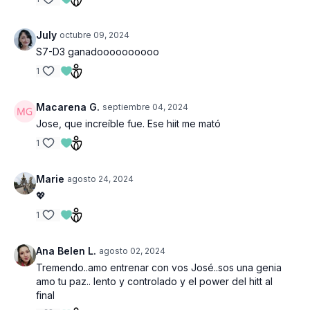
July
octubre 09, 2024
S7-D3 ganadoooooooooo
1
Macarena G.
septiembre 04, 2024
Jose, que increíble fue. Ese hiit me mató
1
Marie
agosto 24, 2024
💖
1
Ana Belen L.
agosto 02, 2024
Tremendo..amo entrenar con vos José..sos una genia
amo tu paz.. lento y controlado y el power del hitt al
final