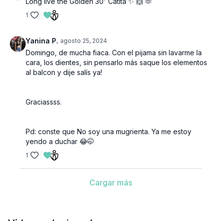
Long live the Golden 30' Catita ✨️ 🙌 🫶
1
Yanina P.
agosto 25, 2024
Domingo, de mucha fiaca. Con el pijama sin lavarme la
cara, los dientes, sin pensarlo más saque los elementos
al balcon y dije salís ya!
Graciassss.
Pd: conste que No soy una mugrienta. Ya me estoy
yendo a duchar 😂🤭
1
Cargar más