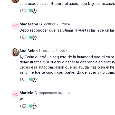
cata espectacular!!!!!! pero el audio, que bajo se escucha
1
Macarena G.
octubre 28, 2024
Debo reconocer que las últimas 4 vueltas las hice cn la
1
Ana Belen L.
octubre 21, 2024
Ay Catita quedé un asquete de la humedad más el calor br
demostrarme q si puedo q hacer la diferencia en esto n
veces esa autocompasión que no ayuda más bien el hec
sentirme fuerte cmo mujer partiendo del ayer y no com
1
Mariela C.
septiembre 19, 2024
💖
1