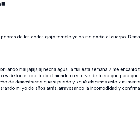
!!!!
s peores de las ondas ajajja terrible ya no me podía el cuerpo. Dem
illando mal jajajajaj hecha agua...a full está semana 7 me encantó t
o es de locos cmo todo el mundo cree o ve de fuera que para qué e
ho de demostrarme que sí puedo y xqué elegimos esto x mi mente, 
parando mi yo de años atrás..atravesando la incomodidad y confirm