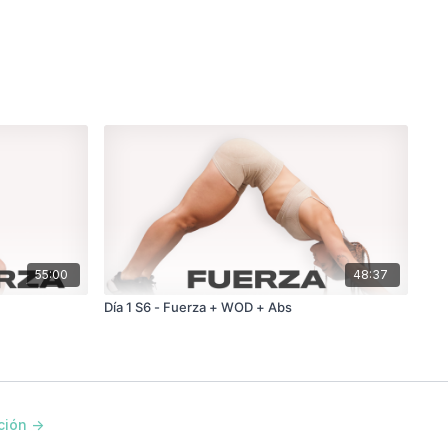
55:00
48:37
Día 1 S6 - Fuerza + WOD + Abs
ción ->