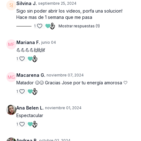
Silvina J.
septiembre 25, 2024
Sigo sin poder abrir los videos, porfa una solucion!
Hace mas de 1 semana que me pasa
1
Mostrar respuestas (1)
Mariana F.
junio 04
💪💪💪💪🙌🙌💃
1
Macarena G.
noviembre 07, 2024
Matador 🥴🥴 Gracias Jose por tu energía amorosa 🤍
1
Ana Belen L.
noviembre 01, 2024
Espectacular
1
Andrea B.
octubre 02, 2024