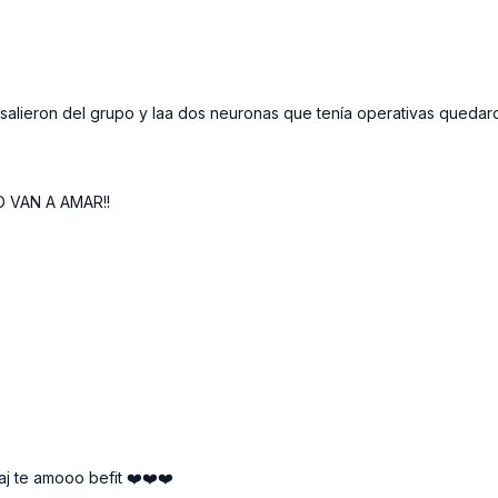
salieron del grupo y laa dos neuronas que tenía operativas queda
O VAN A AMAR!!
aj te amooo befit ❤️❤️❤️