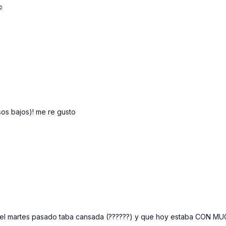
☺️
sos bajos)! me re gusto
e el martes pasado taba cansada (??????) y que hoy estaba CON M