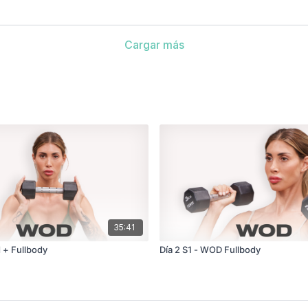
Cargar más
35:41
d + Fullbody
Día 2 S1 - WOD Fullbody