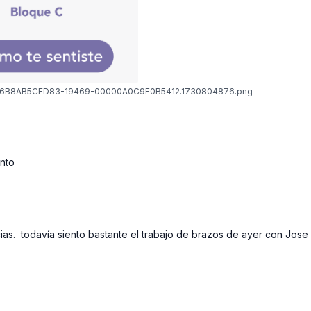
F6B8AB5CED83-19469-00000A0C9F0B5412.1730804876.png
anto
cias. todavía siento bastante el trabajo de brazos de ayer con Jos