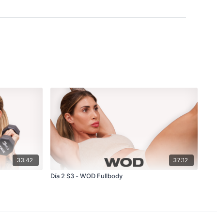
33:42
37:12
Día 2 S3 - WOD Fullbody