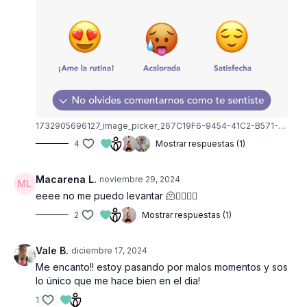
1732905696127_image_picker_267C19F6-9454-41C2-B571-E6306DA2631F-777-000000611E13E372.1732905696.png
4
Mostrar respuestas (1)
Macarena L.
noviembre 29, 2024
eeee no me puedo levantar 🫠😮‍💨🔥💜
2
Mostrar respuestas (1)
Vale B.
diciembre 17, 2024
Me encanto!! estoy pasando por malos momentos y sos
lo único que me hace bien en el dia!
1