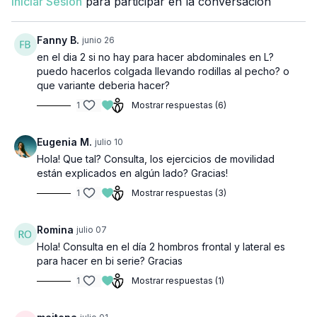
Iniciar Sesión
para participar en la conversación
01:02
Bicep curl con barra corta o W
01:10
Fanny B.
Extensión de tríceps en polea con cordón
junio 26
en el dia 2 si no hay para hacer abdominales en L?
01:19
Pullover en polea con barra
puedo hacerlos colgada llevando rodillas al pecho? o
que variante deberia hacer?
01:29
Extension de tríceps trasnuca con mancuerna
1
Mostrar respuestas (6)
01:40
Elevación de piernas en máquina
Eugenia M.
julio 10
Hola! Que tal? Consulta, los ejercicios de movilidad
están explicados en algún lado? Gracias!
1
Mostrar respuestas (3)
Romina
julio 07
Hola! Consulta en el día 2 hombros frontal y lateral es
para hacer en bi serie? Gracias
1
Mostrar respuestas (1)