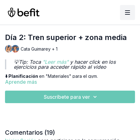
Día 2: Tren superior + zona media
Cata Guimarey + 1
💡Tip: Toca
"Leer más"
y hacer click en los
ejercicios para acceder rápido al video
⬇️ Planificación
en "Materiales" para el gym.
Aprende más
00:24
Press de hombro sentada
Suscríbete para ver
00:30
Vuelos laterales con mancuerna
00:35
Vuelo frontal en polea con cordon
00:43
Remo en maquina
Comentarios (
19
)
00:53
Dorsales agarre neutro