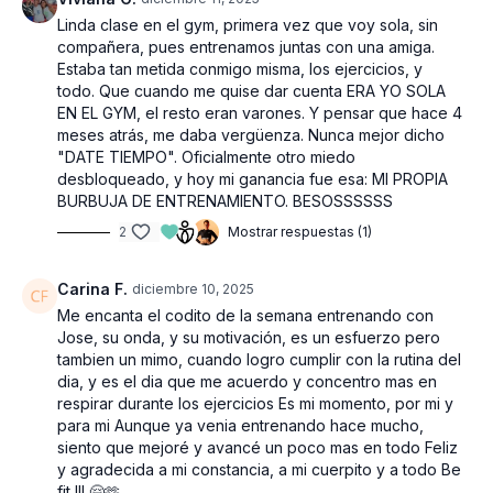
Linda clase en el gym, primera vez que voy sola, sin
compañera, pues entrenamos juntas con una amiga.
Estaba tan metida conmigo misma, los ejercicios, y
todo. Que cuando me quise dar cuenta ERA YO SOLA
EN EL GYM, el resto eran varones. Y pensar que hace 4
meses atrás, me daba vergüenza. Nunca mejor dicho
"DATE TIEMPO". Oficialmente otro miedo
desbloqueado, y hoy mi ganancia fue esa: MI PROPIA
BURBUJA DE ENTRENAMIENTO. BESOSSSSSS
2
Mostrar respuestas (1)
Carina F.
diciembre 10, 2025
Me encanta el codito de la semana entrenando con
Jose, su onda, y su motivación, es un esfuerzo pero
tambien un mimo, cuando logro cumplir con la rutina del
dia, y es el dia que me acuerdo y concentro mas en
respirar durante los ejercicios Es mi momento, por mi y
para mi Aunque ya venia entrenando hace mucho,
siento que mejoré y avancé un poco mas en todo Feliz
y agradecida a mi constancia, a mi cuerpito y a todo Be
fit !!! 🤗🫶