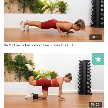
50:05
Día 3 - Fuerza Fullbody + Core profundo + HIIT
56:09