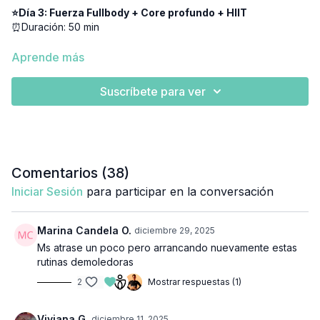
⭐Día 3: Fuerza Fullbody + Core profundo + HIIT
⏰Duración: 50 min
👉🏼 Equipamiento
: Mancuernas, pesas rusas, colchoneta,
Aprende más
banda elástica, cajón/step/banco
Suscríbete para ver
📋 Materiales incluidos:
En la sección de materiales vas a encontrar las adaptaciones
para:
🏡 Entrenar en casa
💪🏽Gym
Comentarios (
38
)
🏃🏽‍♀️Running
Iniciar Sesión
para participar en la conversación
Marina Candela O.
diciembre 29, 2025
Ms atrase un poco pero arrancando nuevamente estas
rutinas demoledoras
2
Mostrar respuestas (1)
Viviana G.
diciembre 11, 2025