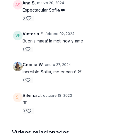
Ana S.
marzo 20, 2024
Espectacular Sofi🔥❤️
0
Victoria F.
febrero 02, 2024
Buenisimaaa! la meti hoy y ame
1
Cecilia W.
enero 27, 2024
Increíble Sofiiii, me encantó 🍑
1
Silvina J.
octubre 18, 2023
❤️‍🔥
0
Vídeos relacionados