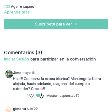
1:33
Agarre supino
Aprende más
1:56
Agarre amplio
Suscríbete para ver
2:20
Adaptación
Comentarios (
3
)
Iniciar Sesión
para participar en la conversación
Jime
mayo 18
Hola!!! Con barra la misma técnica? Mantengo la barra
alejada, hacia adelante, diagonal del cuerpo al
extender? Gracias!!!
1
Mostrar respuestas (1)
gimena
julio 09