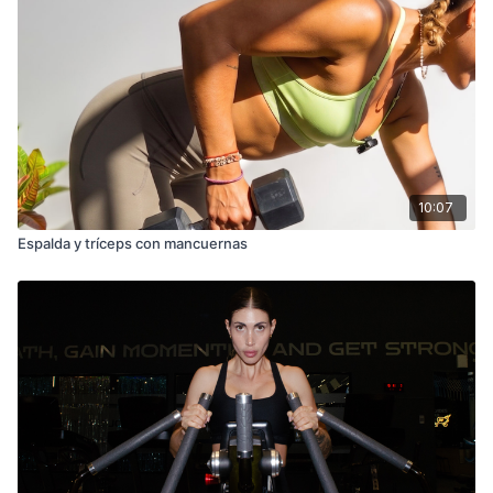
10:07
Espalda y tríceps con mancuernas